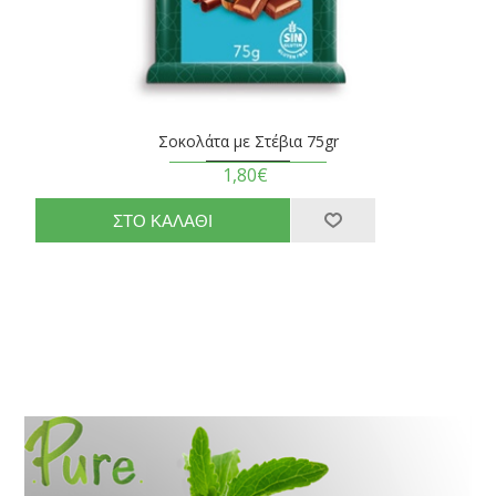
Σοκολάτα με Στέβια 75gr
1,80€