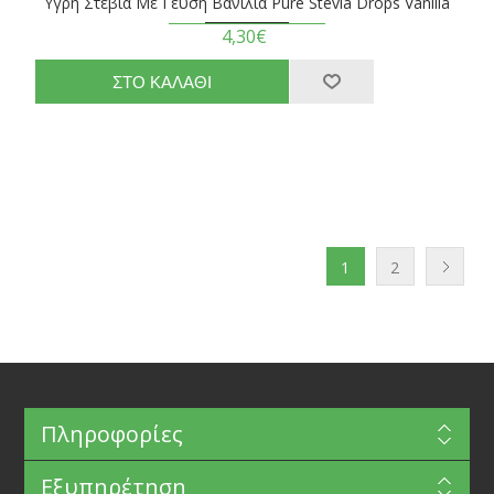
Υγρή Στέβια Με Γεύση Βανίλια Pure Stevia Drops Vanilla
4,30€
1
2
Πληροφορίες
Εξυπηρέτηση