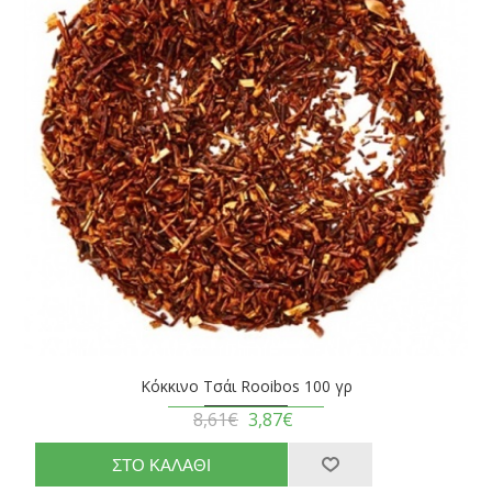
Κόκκινο Τσάι Rooibos 100 γρ
8,61€
3,87€