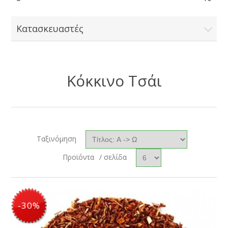
Κατασκευαστές
Κόκκινο Τσάι
Ταξινόμηση
Προϊόντα
/ σελίδα
-55%
-20%
-30%