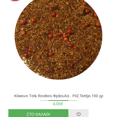
Κόκκινο Τσάι Rooibos Φράουλα - Ρόζ Πιπέρι 100 γρ
4,06€