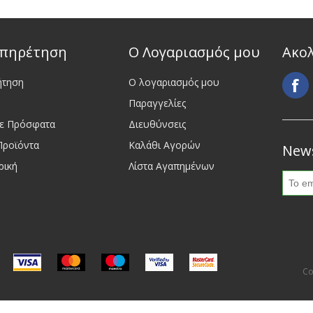
πηρέτηση
Ο Λογαριασμός μου
Ακο
ήτηση
Ο λογαριασμός μου
Παραγγελίες
τε Πρόσφατα
Διευθύνσεις
Προϊόντα
Καλάθι Αγορών
News
ρική
Λίστα Αγαπημένων
Co