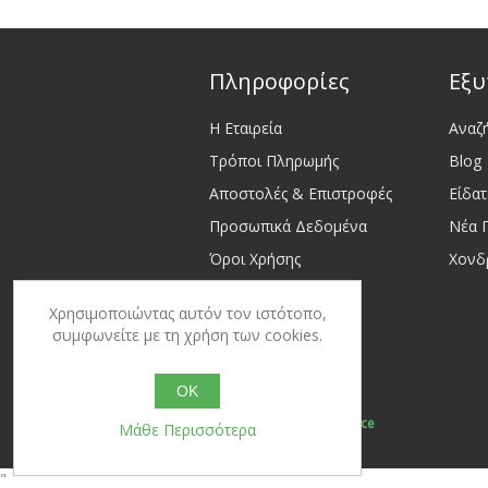
Πληροφορίες
Εξυ
Η Εταιρεία
Αναζ
Τρόποι Πληρωμής
Blog
Αποστολές & Επιστροφές
Είδα
Προσωπικά Δεδομένα
Νέα 
Όροι Χρήσης
Χονδ
Επικοινωνία
Χρησιμοποιώντας αυτόν τον ιστότοπο,
Sitemap
συμφωνείτε με τη χρήση των cookies.
OK
Powered by
nopCommerce
Μάθε Περισσότερα
"