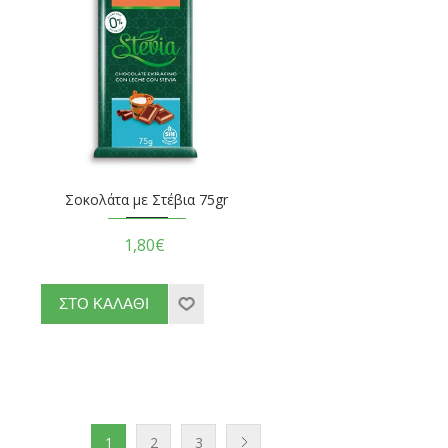
Σοκολάτα με Στέβια 75gr
1,80€
1
2
3