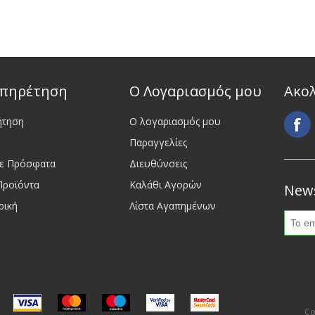
πηρέτηση
Ο Λογαριασμός μου
Ακο
ήτηση
Ο λογαριασμός μου
Παραγγελίες
τε Πρόσφατα
Διευθύνσεις
Προϊόντα
Καλάθι Αγορών
News
ρική
Λίστα Αγαπημένων
Co