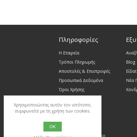
Πληροφορίες
Εξυ
Η Εταιρεία
Αναζ
Τρόποι Πληρωμής
Blog
Αποστολές & Επιστροφές
Είδα
Προσωπικά Δεδομένα
Νέα 
Όροι Χρήσης
Χονδ
Επικοινωνία
Χρησιμοποιώντας αυτόν τον ιστότοπο,
Sitemap
συμφωνείτε με τη χρήση των cookies.
OK
Powered by
nopCommerce