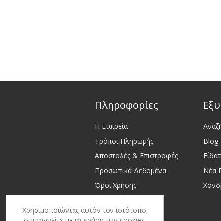
Πληροφορίες
Εξυ
Η Εταιρεία
Αναζ
Τρόποι Πληρωμής
Blog
Αποστολές & Επιστροφές
Είδα
Προσωπικά Δεδομένα
Νέα 
Όροι Χρήσης
Χονδ
Επικοινωνία
Χρησιμοποιώντας αυτόν τον ιστότοπο,
Sitemap
συμφωνείτε με τη χρήση των cookies.