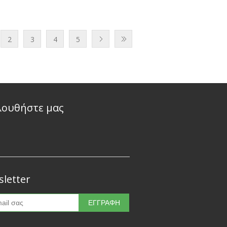
2
3
4
5
λουθήστε μας
letter