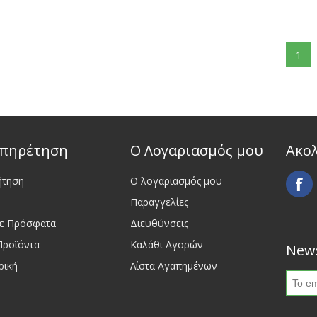
1
πηρέτηση
Ο Λογαριασμός μου
Ακο
ήτηση
Ο λογαριασμός μου
Παραγγελίες
τε Πρόσφατα
Διευθύνσεις
Προϊόντα
Καλάθι Αγορών
News
ρική
Λίστα Αγαπημένων