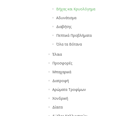
Βήχας και Κρυολόγημα
Αδυνάτισμα
Διαβήτης
Πεπτικά Προβλήματα
Όλα τα Βότανα
Έλαια
Προσφορές
Μπαχαρικά
Διατροφή
Αρώματα Τροφίμων
Χονδρική
Δίαιτα
Α' Υλες Καλλυντικών