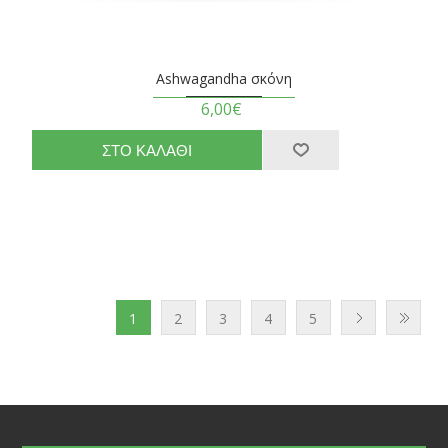
Ashwagandha σκόνη
6,00€
1
2
3
4
5