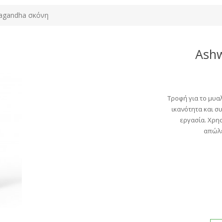
agandha σκόνη
Ash
Τροφή για το μυαλ
ικανότητα και σ
εργασία. Χρησ
απώλε