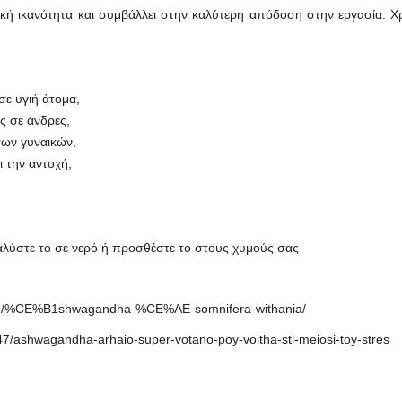
ική ικανότητα και συμβάλλει στην καλύτερη απόδοση στην εργασία. Χρ
σε υγιή άτομα,
ς σε άνδρες,
των γυναικών,
 την αντοχή,
Διαλύστε το σε νερό ή προσθέστε το στους χυμούς σας
06/13/%CE%B1shwagandha-%CE%AE-somnifera-withania/
347/ashwagandha-arhaio-super-votano-poy-voitha-sti-meiosi-toy-stres