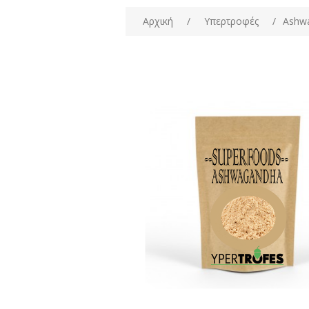
Αρχική
/
Υπερτροφές
/
Ashw