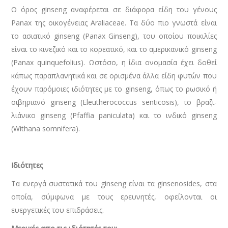
Ο όρος ginseng αναφέρεται σε διά­φορα είδη του γένους
Panax της οικο­γένειας Araliaceae. Τα δύο πιο γνωστά είναι
το ασιατικό ginseng (Panax Ginseng), του οποίου ποικιλίες
είναι το κινεζικό και το κορεατικό, και το αμερικανικό ginseng
(Panax quin­que­folius). Ωστόσο, η ίδια ονομασία έχει δοθεί
κάπως παραπλανητικά και σε ορισμένα άλλα είδη φυτών που
έχουν παρόμοιες ιδιότητες με το ginseng, όπως το ρωσικό ή
σιβηριανό ginseng (Eleutherococcus senticosis), το βραζι­
λιάνικο ginseng (Pfaffia pani­culata) και το ινδικό ginseng
(Withana somnifera).
Ιδιότητες
Τα ενεργά συστατικά του ginseng είναι τα ginsenosides, στα
οποία, σύμφωνα με τους ερευνητές, οφείλονται οι
ευεργετικές του επιδράσεις.