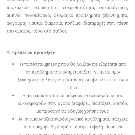
προκαλέσει νευρικό­τητα, ευερεθιστότητα, υπερδιέγερση,
αϋπνία, πονοκέφαλο, δερματικά προβλήματα (εξανθήματα,
φαγούρα), ναυτία, διάρροια, πρήξιμο, ­διαταραχές στην πίεση
του αίματος, πόνο στο στήθος.
Τι πρέπει να προσέξετε
Η ποσότητα ginseng που θα λαμβάνετε εξαρτάται από
το πρόβλημα που αντιμετωπίζετε, γι’ αυτό, πριν
ξεκινήσετε τη λήψη του βοτάνου, συμβουλευτείτε έναν
ειδικό.
Η περιεκτικότητα των διάφορων σκευασμάτων που
κυκλοφορούν στην αγορά διαφέρει, διαβάζετε, λοιπόν,
με προσοχή τις οδηγίες χρήσης τους.
Αν αντιμετωπίζετε καρδιαγγειακά προβλήματα, πάσχετε
από σακχαρώδη διαβήτη, άσθμα, υψηλή πίεση και
δυσλειτουρ­γίες του νευρικού συστήματος, δεν πρέπει