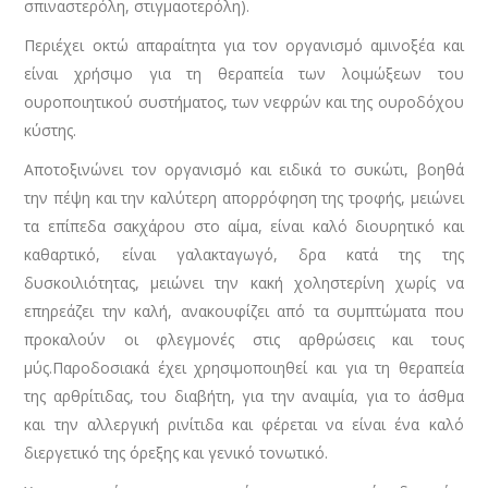
σπιναστερόλη, στιγμαοτερόλη).
Περιέχει οκτώ απαραίτητα για τον οργανισμό αμινοξέα και
είναι χρήσιμο για τη θεραπεία των λοιμώξεων του
ουροποιητικού συστήματος, των νεφρών και της ουροδόχου
κύστης.
Αποτοξινώνει τον οργανισμό και ειδικά το συκώτι, βοηθά
την πέψη και την καλύτερη απορρόφηση της τροφής, μειώνει
τα επίπεδα σακχάρου στο αίμα, είναι καλό διουρητικό και
καθαρτικό, είναι γαλακταγωγό, δρα κατά της της
δυσκοιλιότητας, μειώνει την κακή χοληστερίνη χωρίς να
επηρεάζει την καλή, ανακουφίζει από τα συμπτώματα που
προκαλούν οι φλεγμονές στις αρθρώσεις και τους
μύς.Παροδοσιακά έχει χρησιμοποιηθεί και για τη θεραπεία
της αρθρίτιδας, του διαβήτη, για την αναιμία, για το άσθμα
και την αλλεργική ρινίτιδα και φέρεται να είναι ένα καλό
διεργετικό της όρεξης και γενικό τονωτικό.