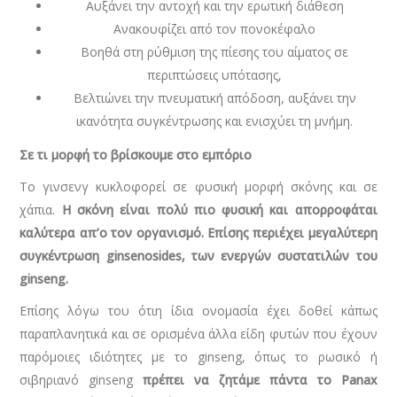
Αυξάνει την αντοχή και την ερωτική διάθεση
Ανακουφίζει από τον πονοκέφαλο
Βοηθά στη ρύθμιση της πίεσης του αίματος σε
περιπτώσεις υπότασης,
Βελτιώνει την πνευματική απόδοση, αυξάνει την
ικανότητα συγκέντρωσης και ενισχύει τη μνήμη.
Σε τι μορφή το βρίσκουμε στο εμπόριο
Το γινσενγ κυκλοφορεί σε φυσική μορφή σκόνης και σε
χάπια.
Η σκόνη είναι πολύ πιο φυσική και απορροφάται
καλύτερα απ’ο τον οργανισμό. Επίσης περιέχει μεγαλύτερη
συγκέντρωση
ginsenosides, των ενεργών συστατιλών του
ginseng.
Επίσης λόγω του ότιη ίδια ονομασία έχει δοθεί κάπως
παραπλανητικά και σε ορισμένα άλλα είδη φυτών που έχουν
παρόμοιες ιδιότητες με το ginseng, όπως το ρωσικό ή
σιβηριανό ginseng
πρέπει να ζητάμε πάντα το Panax