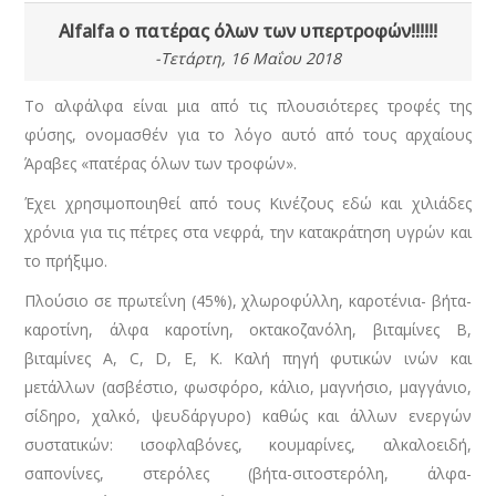
Alfalfa ο πατέρας όλων των υπερτροφών!!!!!!
-Τετάρτη, 16 Μαΐου 2018
Το αλφάλφα είναι μια από τις πλουσιότερες τροφές της
φύσης, ονομασθέν για το λόγο αυτό από τους αρχαίους
Άραβες «πατέρας όλων των τροφών».
Έχει χρησιμοποιηθεί από τους Κινέζους εδώ και χιλιάδες
χρόνια για τις πέτρες στα νεφρά, την κατακράτηση υγρών και
το πρήξιμο.
Πλούσιο σε πρωτεΐνη (45%), χλωροφύλλη, καροτένια- βήτα-
καροτίνη, άλφα καροτίνη, οκτακοζανόλη, βιταμίνες Β,
βιταμίνες A, C, D, Ε, Κ. Καλή πηγή φυτικών ινών και
μετάλλων (ασβέστιο, φωσφόρο, κάλιο, μαγνήσιο, μαγγάνιο,
σίδηρο, χαλκό, ψευδάργυρο) καθώς και άλλων ενεργών
συστατικών: ισοφλαβόνες, κουμαρίνες, αλκαλοειδή,
σαπονίνες, στερόλες (βήτα-σιτοστερόλη, άλφα-