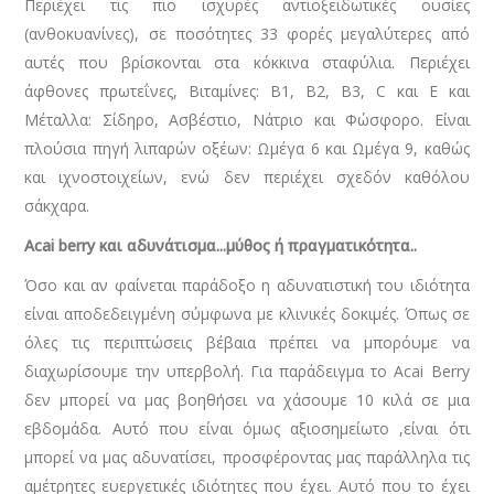
Περιέχει τις πιο ισχυρές αντιοξειδωτικές ουσίες
(ανθοκυανίνες), σε ποσότητες 33 φορές μεγαλύτερες από
αυτές που βρίσκονται στα κόκκινα σταφύλια. Περιέχει
άφθονες πρωτεΐνες, Βιταμίνες: Β1, Β2, Β3, C και Ε και
Μέταλλα: Σίδηρο, Ασβέστιο, Νάτριο και Φώσφορο. Είναι
πλούσια πηγή λιπαρών οξέων: Ωμέγα 6 και Ωμέγα 9, καθώς
και ιχνοστοιχείων, ενώ δεν περιέχει σχεδόν καθόλου
σάκχαρα.
Α
cai
berry και αδυνάτισμα...μύθος ή πραγματικότητα..
Όσο και αν φαίνεται παράδοξο η αδυνατιστική του ιδιότητα
είναι αποδεδειγμένη σύμφωνα με κλινικές δοκιμές. Όπως σε
όλες τις περιπτώσεις βέβαια πρέπει να μπορόυμε να
διαχωρίσουμε την υπερβολή. Για παράδειγμα το Acai Berry
δεν μπορεί να μας βοηθήσει να χάσουμε 10 κιλά σε μια
εβδομάδα. Αυτό που είναι όμως αξιοσημείωτο ,είναι ότι
μπορεί να μας αδυνατίσει, προσφέροντας μας παράλληλα τις
αμέτρητες ευεργετικές ιδιότητες που έχει. Αυτό που το έχει