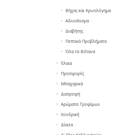
Βήχας και Κρυολόγημα
Αδυνάτισμα
Διαβήτης
Πεπτικά Προβλήματα
Όλα τα Βότανα
Έλαια
Προσφορές
Μπαχαρικά
Διατροφή
Αρώματα Τροφίμων
Χονδρική
Δίαιτα
Α' Υλες Καλλυντικών