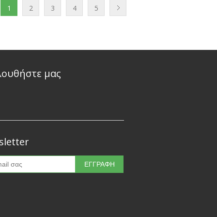
1
2
3
4
5
λουθήστε μας
letter