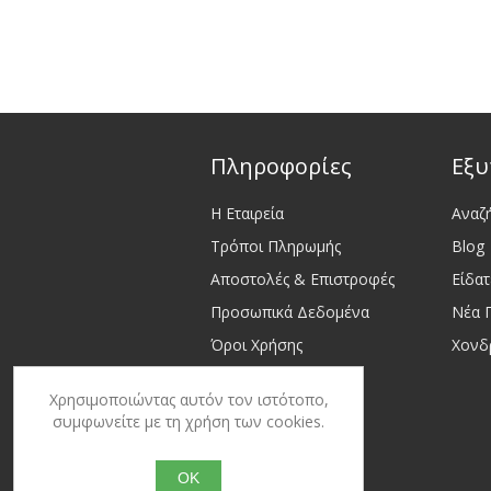
Πληροφορίες
Εξυ
Η Εταιρεία
Αναζ
Τρόποι Πληρωμής
Blog
Αποστολές & Επιστροφές
Είδα
Προσωπικά Δεδομένα
Νέα 
Όροι Χρήσης
Χονδ
Επικοινωνία
Χρησιμοποιώντας αυτόν τον ιστότοπο,
Sitemap
συμφωνείτε με τη χρήση των cookies.
OK