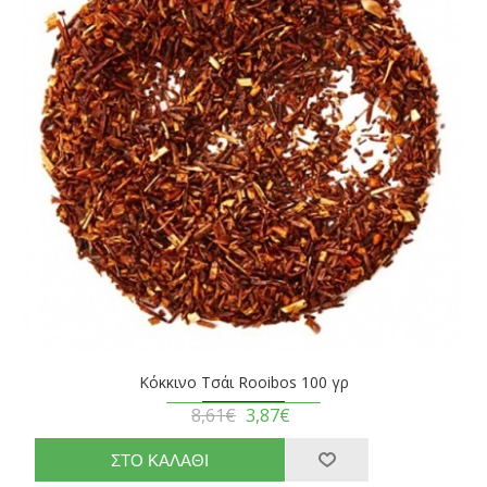
Κόκκινο Τσάι Rooibos 100 γρ
8,61€
3,87€