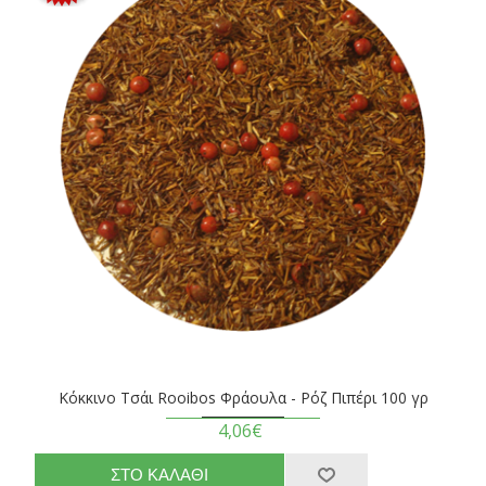
Κόκκινο Τσάι Rooibos Φράουλα - Ρόζ Πιπέρι 100 γρ
4,06€