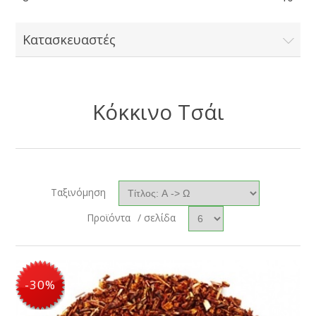
Κατασκευαστές
Κόκκινο Τσάι
Ταξινόμηση
Προϊόντα
/ σελίδα
-55%
-20%
-30%