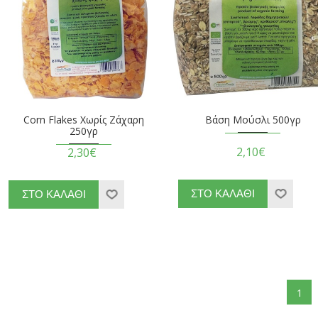
Corn Flakes Χωρίς Ζάχαρη
Βάση Μούσλι 500γρ
250γρ
2,10€
2,30€
1