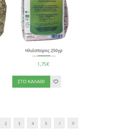
Ηλιόσπορος 250γρ
1,75€
2
3
4
5