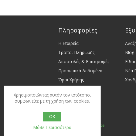
Πληροφορίες
Εξυ
Η Εταιρεία
Αναζ
Τρόποι Πληρωμής
Blog
Αποστολές & Επιστροφές
Είδα
Προσωπικά Δεδομένα
Νέα 
Όροι Χρήσης
Χονδ
Επικοινωνία
Χρησιμοποιώντας αυτόν τον ιστότοπο,
Sitemap
συμφωνείτε με τη χρήση των cookies.
OK
Powered by
nopCommerce
Μάθε Περισσότερα