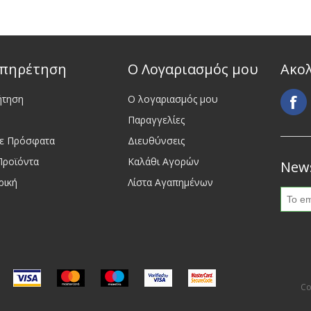
πηρέτηση
Ο Λογαριασμός μου
Ακο
ήτηση
Ο λογαριασμός μου
Παραγγελίες
τε Πρόσφατα
Διευθύνσεις
Προϊόντα
Καλάθι Αγορών
News
ρική
Λίστα Αγαπημένων
Co