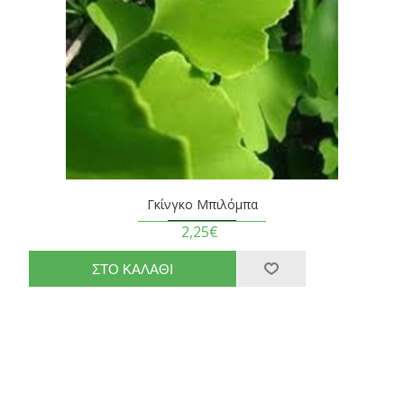
Γκίνγκο Μπιλόμπα
2,25€