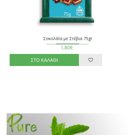
Σοκολάτα με Στέβια 75gr
1,80€