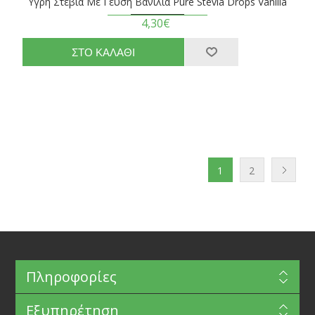
Υγρή Στέβια Με Γεύση Βανίλια Pure Stevia Drops Vanilla
4,30€
1
2
Πληροφορίες
Εξυπηρέτηση