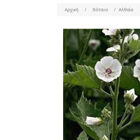
Αρχική
/
Βότανα
/
Αλθαία