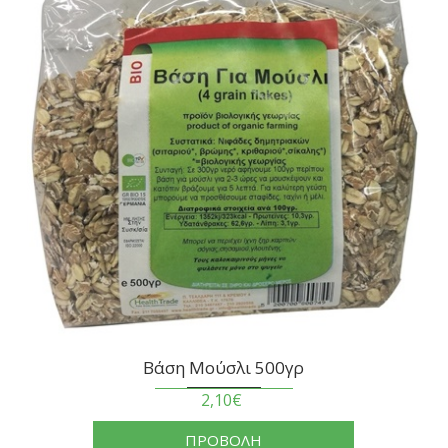
Βάση Μούσλι 500γρ
2,10€
ΠΡΟΒΟΛΗ