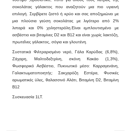
σοκολάτας γάλακτος που αναζητούν μια πιο υγιεινή
επιλογή. Σερβίρετε ζεστό ή κρύο και σας αποζημιώνει με
μια πλούσια γεύση σοκολάτας με λιγότερο από 2%
λιπαρά και 0% χοληστερόλη.Είναι εμπλουτισμένο με
ασβέστιο και βιταμίνες D2 και Β12 και είναι χωρίς λακτόζη,
πρωτεΐνες γάλακτος, σόγια και γλουτένη.
Συστατικά Φιλτραρισμένο νερό, Γάλα Καρύδας (6,8%),
Ζάχαρη, Μαλτοδεξτρίνη, σκόνη Κακάο (1,3%),
Φωσφορικό Ασβέστιο, Πυκνωτικό μέσο: Καρραγενάνη,
Γαλακτωματοποιητής: Σακχαρόζη Εστέρα, Φυσικές
αρωματικές ύλες, θαλασσινό Αλάτι, Βιταμίνη D2, Βιταμίνη
Β12
Συσκευασία 1LT.